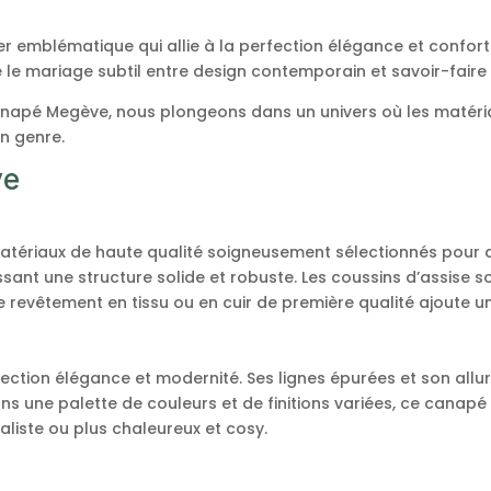
r emblématique qui allie à la perfection élégance et confor
 le mariage subtil entre design contemporain et savoir-faire 
canapé Megève, nous plongeons dans un univers où les matéri
n genre.
ve
ériaux de haute qualité soigneusement sélectionnés pour assu
issant une structure solide et robuste. Les coussins d’assis
 le revêtement en tissu ou en cuir de première qualité ajoute 
ection élégance et modernité. Ses lignes épurées et son allu
s une palette de couleurs et de finitions variées, ce canapé
imaliste ou plus chaleureux et cosy.