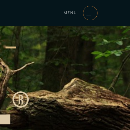
MENU
 –