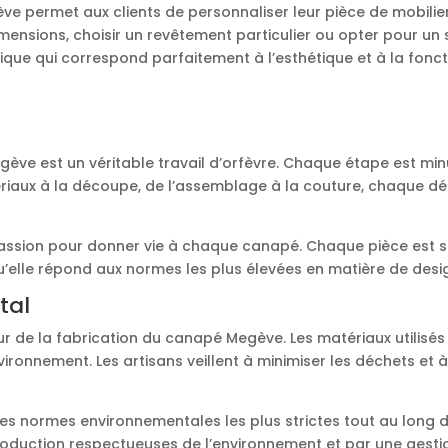
 permet aux clients de personnaliser leur pièce de mobilier 
imensions, choisir un revêtement particulier ou opter pour un 
que qui correspond parfaitement à l’esthétique et à la fonct
ève est un véritable travail d’orfèvre. Chaque étape est min
tériaux à la découpe, de l’assemblage à la couture, chaque dé
t passion pour donner vie à chaque canapé. Chaque pièce est
’elle répond aux normes les plus élevées en matière de design
tal
 de la fabrication du canapé Megève. Les matériaux utilisé
environnement. Les artisans veillent à minimiser les déchets et
 les normes environnementales les plus strictes tout au long 
 production respectueuses de l’environnement et par une gest