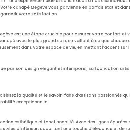
offrir une expérience fluide et sans tracas à nos clients. Nou
 votre canapé Megève vous parvienne en parfait état et dan
garantir votre satisfaction.
Megève est une étape cruciale pour assurer votre confort et v
anapé avec le plus grand soin, en veillant à ce que chaque d
sement dans votre espace de vie, en mettant l’accent sur la q
ue par son design élégant et intemporel, sa fabrication arti
issez la qualité et le savoir-faire d’artisans passionnés qui
abilité exceptionnelle.
ection esthétique et fonctionnalité. Avec des lignes épurées 
 styles d’intérieur, apportant une touche d’élégance et de r